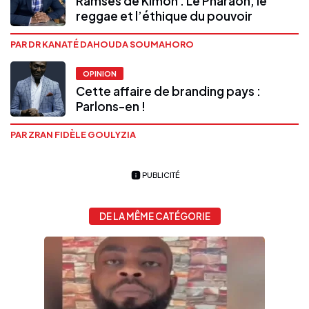
Ramsès de Kimon : Le Pharaon, le
reggae et l’éthique du pouvoir
PAR DR KANATÉ DAHOUDA SOUMAHORO
OPINION
Cette affaire de branding pays :
Parlons-en !
PAR ZRAN FIDÈLE GOULYZIA
PUBLICITÉ
DE LA MÊME CATÉGORIE