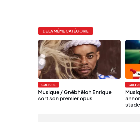
DE LA MÊME CATÉGORIE
CULTURE
CULTU
Musique / Gnêbhêloh Enrique
Musiq
sort son premier opus
annon
stade