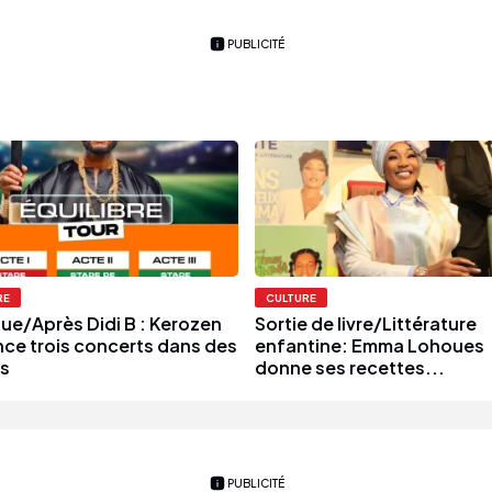
PUBLICITÉ
RE
CULTURE
ue/Après Didi B : Kerozen
Sortie de livre/Littérature
ce trois concerts dans des
enfantine: Emma Lohoues
s
donne ses recettes...
PUBLICITÉ