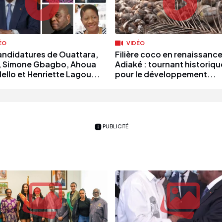
ÉO
VIDÉO
andidatures de Ouattara,
Filière coco en renaissance
n, Simone Gbagbo, Ahoua
Adiaké : tournant historiqu
ello et Henriette Lagou...
pour le développement...
PUBLICITÉ