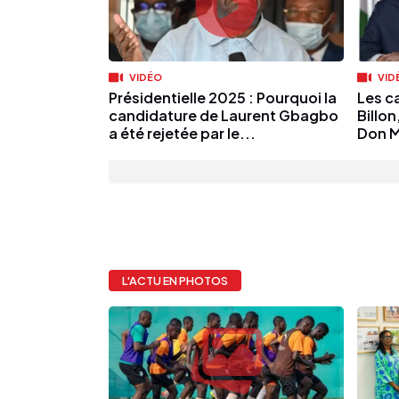
VIDÉO
VID
Présidentielle 2025 : Pourquoi la
Les c
candidature de Laurent Gbagbo
Billo
a été rejetée par le...
Don M
L'ACTU EN PHOTOS