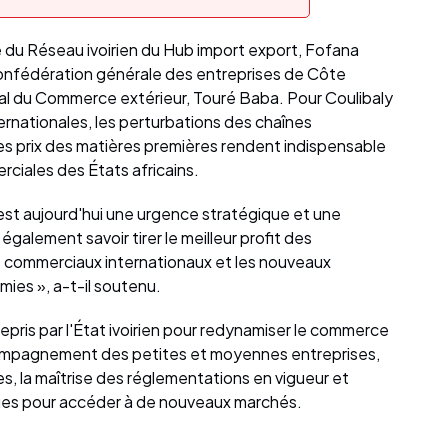
te du Réseau ivoirien du Hub import export, Fofana
onfédération générale des entreprises de Côte
ral du Commerce extérieur, Touré Baba. Pour Coulibaly
nternationales, les perturbations des chaînes
des prix des matières premières rendent indispensable
ciales des États africains.
 est aujourd'hui une urgence stratégique et une
galement savoir tirer le meilleur profit des
s commerciaux internationaux et les nouveaux
ies », a-t-il soutenu.
repris par l'État ivoirien pour redynamiser le commerce
compagnement des petites et moyennes entreprises,
, la maîtrise des réglementations en vigueur et
iques pour accéder à de nouveaux marchés.