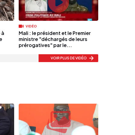
VIDÉO
 à
Mali : le président et le Premier
e
ministre "déchargés de leurs
prérogatives" par le...
VOIR PLUS
DE VIDÉO