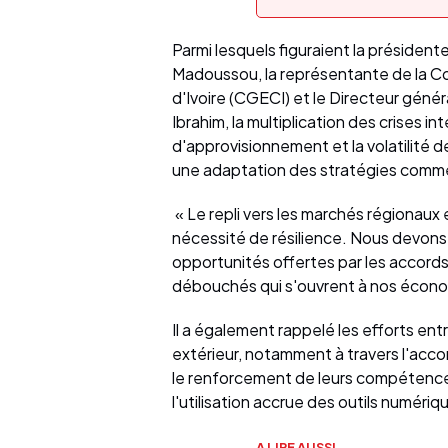
Parmi lesquels figuraient la présiden
Madoussou, la représentante de la C
d'Ivoire (CGECI) et le Directeur géné
Ibrahim, la multiplication des crises i
d'approvisionnement et la volatilité 
une adaptation des stratégies commer
« Le repli vers les marchés régionaux
nécessité de résilience. Nous devons é
opportunités offertes par les accord
débouchés qui s'ouvrent à nos économ
Il a également rappelé les efforts ent
extérieur, notamment à travers l'ac
le renforcement de leurs compétences
l'utilisation accrue des outils numér
A LIRE AUSSI