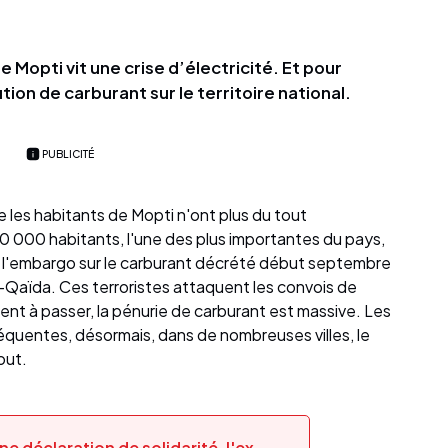
de Mopti vit une crise d’électricité. Et pour
ution de carburant sur le territoire national.
PUBLICITÉ
ue les habitants de Mopti n'ont plus du tout
560 000 habitants, l'une des plus importantes du pays,
de l'embargo sur le carburant décrété début septembre
al-Qaïda. Ces terroristes attaquent les convois de
ent à passer, la pénurie de carburant est massive. Les
réquentes, désormais, dans de nombreuses villes, le
out.
une déclaration de solidarité, l'ex-