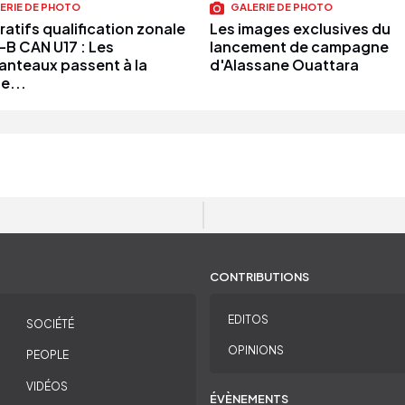
ERIE DE PHOTO
GALERIE DE PHOTO
atifs qualification zonale
Les images exclusives du
B CAN U17 : Les
lancement de campagne
anteaux passent à la
d'Alassane Ouattara
e...
CONTRIBUTIONS
EDITOS
SOCIÉTÉ
OPINIONS
PEOPLE
VIDÉOS
ÉVÈNEMENTS