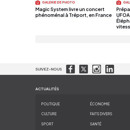
GALERIE DE PHOTO
GAL
Magic System livre un concert
Prépar
phénoménal à Tréport, en France
UFOA-
Éléph
vitess
SUIVEZ-NOUS
ACTUALITÉS
POLITIQUE
ÉCONOMIE
CULTURE
FAITS DIVERS
SPORT
SANTÉ