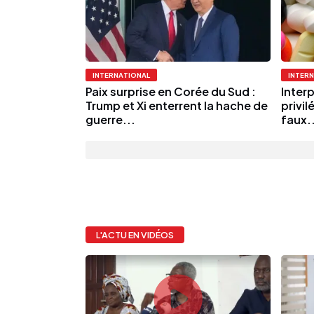
INTERNATIONAL
INTER
Paix surprise en Corée du Sud :
Interp
Trump et Xi enterrent la hache de
privil
guerre...
faux..
L'ACTU EN VIDÉOS