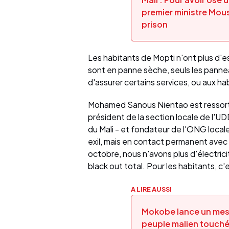
premier ministre Mou
prison
Les habitants de Mopti n'ont plus d'e
sont en panne sèche, seuls les panne
d'assurer certains services, ou aux h
Mohamed Sanous Nientao est ressortis
président de la section locale de l'U
du Mali - et fondateur de l'ONG loca
exil, mais en contact permanent avec sa
octobre, nous n'avons plus d'électric
black out total. Pour les habitants, c
A LIRE AUSSI
Mokobe lance un mess
peuple malien touché