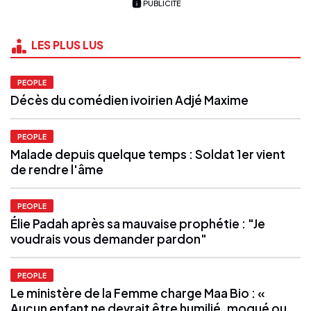
PUBLICITÉ
LES PLUS LUS
PEOPLE
Décès du comédien ivoirien Adjé Maxime
PEOPLE
Malade depuis quelque temps : Soldat 1er vient
de rendre l'âme
PEOPLE
Élie Padah après sa mauvaise prophétie : "Je
voudrais vous demander pardon"
PEOPLE
Le ministère de la Femme charge Maa Bio : «
Aucun enfant ne devrait être humilié, moqué ou