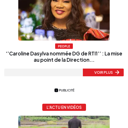
PEOPLE
‘’Caroline Dasylva nommée DG de RTI1’’ : La mise
au point de la Direction...
VOIR PLUS
PUBLICITÉ
L'ACTU EN VIDÉOS