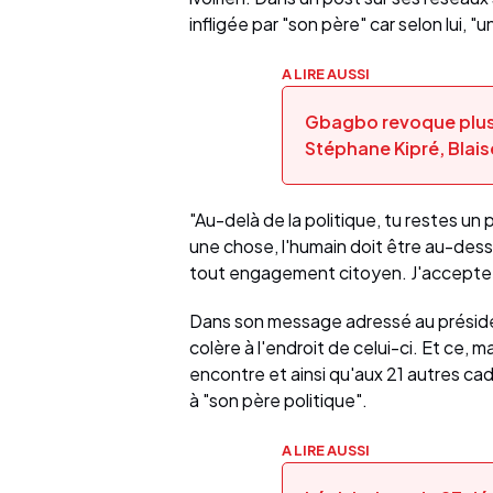
infligée par "son père" car selon lui, "u
A LIRE AUSSI
Gbagbo revoque plusi
Stéphane Kipré, Blais
"Au-delà de la politique, tu restes un 
une chose, l'humain doit être au-dess
tout engagement citoyen. J'accepte la 
Dans son message adressé au préside
colère à l'endroit de celui-ci. Et ce, ma
encontre et ainsi qu'aux 21 autres cad
à "son père politique".
A LIRE AUSSI