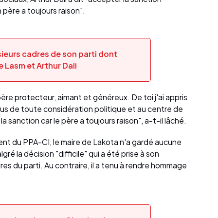
n père a toujours raison".
eurs cadres de son parti dont
e Lasm et Arthur Dali
père protecteur, aimant et généreux. De toi j'ai appris
us de toute considération politique et au centre de
sanction car le père a toujours raison", a-t-il lâché.
nt du PPA-CI, le maire de Lakota n'a gardé aucune
lgré la décision "difficile" qui a été prise à son
res du parti. Au contraire, il a tenu à rendre hommage