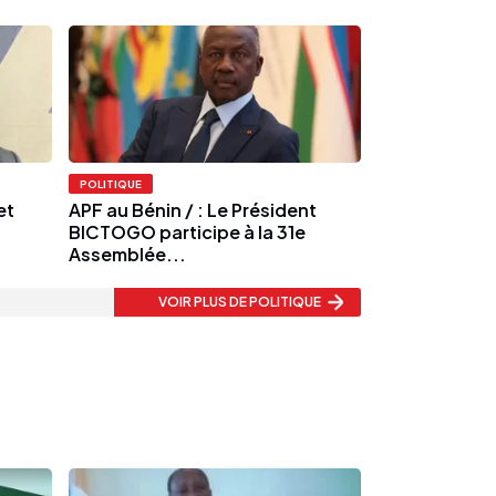
POLITIQUE
et
APF au Bénin / : Le Président
BICTOGO participe à la 31e
Assemblée...
VOIR PLUS
DE POLITIQUE