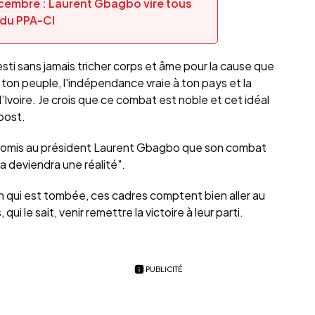
écembre : Laurent Gbagbo vire tous
 du PPA-CI
sti sans jamais tricher corps et âme pour la cause que
à ton peuple, l'indépendance vraie à ton pays et la
’Ivoire. Je crois que ce combat est noble et cet idéal
 post.
a promis au président Laurent Gbagbo que son combat
ela deviendra une réalité".
on qui est tombée, ces cadres comptent bien aller au
qui le sait, venir remettre la victoire à leur parti.
PUBLICITÉ