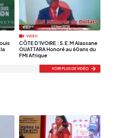
VIDÉO
Louis
CÔTE D'IVOIRE : S.E.M Alassane
la
OUATTARA Honoré au 60ans du
FMI Afrique
VOIR PLUS
DE VIDÉO