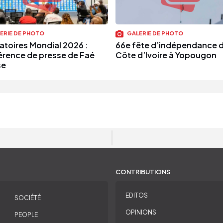
ERIE DE PHOTO
GALERIE DE PHOTO
natoires Mondial 2026 :
66e fête d’indépendance d
rence de presse de Faé
Côte d’Ivoire à Yopougon
se
CONTRIBUTIONS
EDITOS
SOCIÉTÉ
OPINIONS
PEOPLE