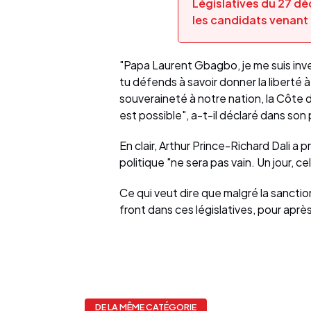
Législatives du 27 d
les candidats venant
"Papa Laurent Gbagbo, je me suis inve
tu défends à savoir donner la liberté 
souveraineté à notre nation, la Côte d
est possible", a-t-il déclaré dans son
En clair, Arthur Prince-Richard Dali 
politique "ne sera pas vain. Un jour, c
Ce qui veut dire que malgré la sancti
front dans ces législatives, pour après, 
DE LA MÊME CATÉGORIE