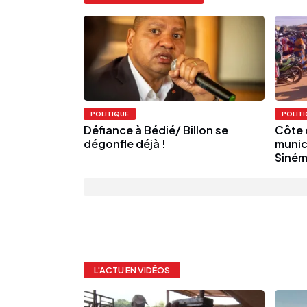
POLITIQUE
POLIT
Défiance à Bédié/ Billon se
Côte 
dégonfle déjà !
munic
Sinéma
L'ACTU EN VIDÉOS