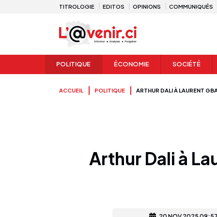
TITROLOGIE
EDITOS
OPINIONS
COMMUNIQUÉS
POLITIQUE
ÉCONOMIE
SOCIÉTÉ
ACCUEIL
POLITIQUE
ARTHUR DALI À LAURENT GBA
Arthur Dali à La
20 NOV 2025 09:5