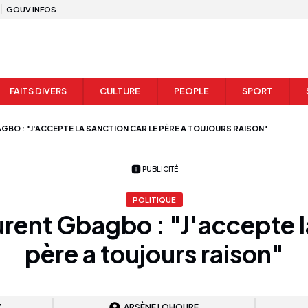
GOUV INFOS
FAITS DIVERS
CULTURE
PEOPLE
SPORT
GBO : "J'ACCEPTE LA SANCTION CAR LE PÈRE A TOUJOURS RAISON"
PUBLICITÉ
POLITIQUE
urent Gbagbo : "J'accepte l
père a toujours raison"
7
ARSÈNE LOHOURE