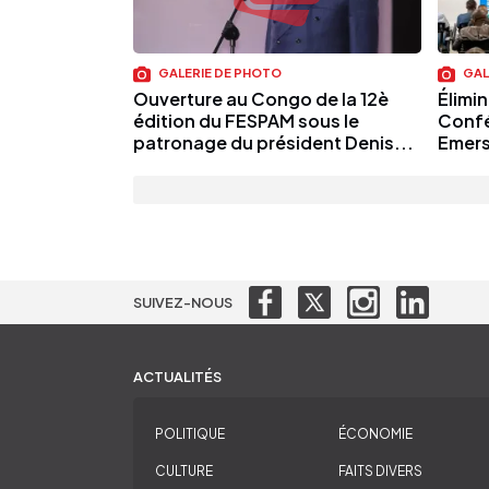
GALERIE DE PHOTO
GAL
Ouverture au Congo de la 12è
Élimi
édition du FESPAM sous le
Confé
patronage du président Denis...
Emer
SUIVEZ-NOUS
ACTUALITÉS
POLITIQUE
ÉCONOMIE
CULTURE
FAITS DIVERS