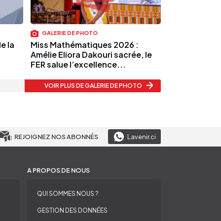
GALERIE DE PHOTO
e la
Miss Mathématiques 2026 :
Amélie Eliora Dakouri sacrée, le
FER salue l’excellence...
VOIR PLUS
DE GALERIE DE PHOTO
REJOIGNEZ NOS ABONNÉS
Lavenir.ci
A PROPOS DE NOUS
QUI SOMMES NOUS ?
GESTION DES DONNÉES