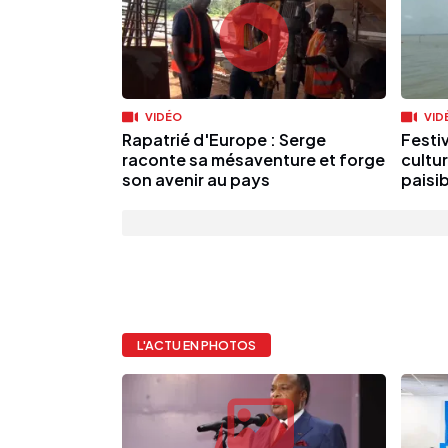
VIDÉO
VID
Rapatrié d'Europe : Serge
Festi
raconte sa mésaventure et forge
cultur
son avenir au pays
paisi
L'ACTU EN PHOTOS