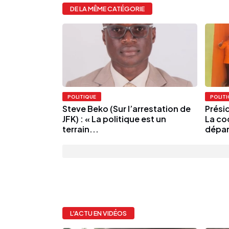
DE LA MÊME CATÉGORIE
POLITIQUE
POLIT
Steve Beko (Sur l’arrestation de
Prési
JFK) : « La politique est un
La co
terrain...
dépar
L'ACTU EN VIDÉOS