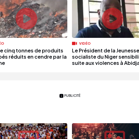
ÉO
VIDÉO
de cinq tonnes de produits
Le Président de la Jeuness
bés réduits en cendre par la
socialiste du Niger sensibil
ne
suite aux violences à Abidj
PUBLICITÉ