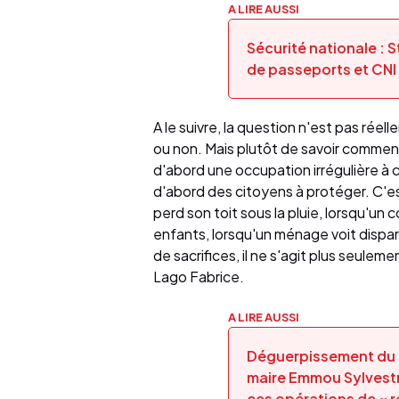
A LIRE AUSSI
Sécurité nationale :
de passeports et CNI
A le suivre, la question n'est pas réel
ou non. Mais plutôt de savoir comment l
d'abord une occupation irrégulière à co
d'abord des citoyens à protéger. C'es
perd son toit sous la pluie, lorsqu'un c
enfants, lorsqu'un ménage voit dispar
de sacrifices, il ne s'agit plus seulem
Lago Fabrice.
A LIRE AUSSI
Déguerpissement du qu
maire Emmou Sylvestr
ces opérations de « r