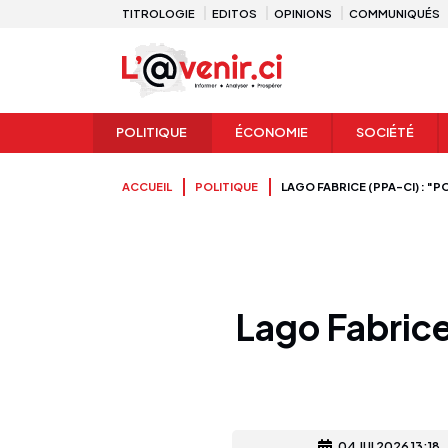
TITROLOGIE
EDITOS
OPINIONS
COMMUNIQUÉS
POLITIQUE
ÉCONOMIE
SOCIÉTÉ
ACCUEIL
POLITIQUE
LAGO FABRICE (PPA-CI) : "P
Lago Fabrice
04 JUI 2026 13:18