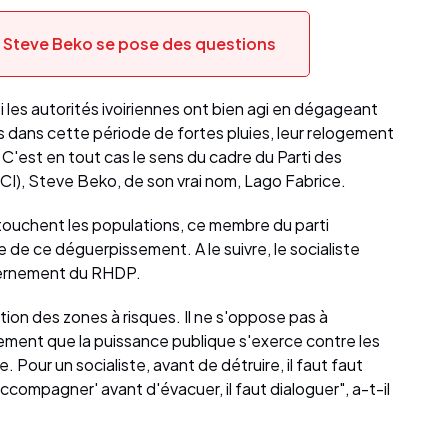
 : Steve Beko se pose des questions
si les autorités ivoiriennes ont bien agi en dégageant
s dans cette période de fortes pluies, leur relogement
. C'est en tout cas le sens du cadre du Parti des
CI), Steve Beko, de son vrai nom, Lago Fabrice.
i touchent les populations, ce membre du parti
e de ce déguerpissement. A le suivre, le socialiste
uvernement du RHDP.
tion des zones à risques. Il ne s'oppose pas à
ement que la puissance publique s'exerce contre les
ve. Pour un socialiste, avant de détruire, il faut faut
accompagner' avant d'évacuer, il faut dialoguer", a-t-il