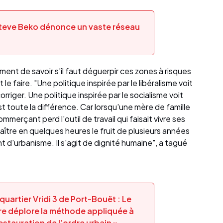
 Steve Beko dénonce un vaste réseau
lement de savoir s'il faut déguerpir ces zones à risques
e faire. "Une politique inspirée par le libéralisme voit
rriger. Une politique inspirée par le socialisme voit
t toute la différence. Car lorsqu'une mère de famille
ommerçant perd l'outil de travail qui faisait vivre ses
aître en quelques heures le fruit de plusieurs années
ent d'urbanisme. Il s'agit de dignité humaine", a tagué
artier Vridi 3 de Port-Bouët : Le
e déplore la méthode appliquée à
estauration de l’ordre urbain »