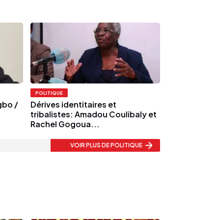
POLITIQUE
gbo /
Dérives identitaires et
tribalistes: Amadou Coulibaly et
Rachel Gogoua...
VOIR PLUS
DE POLITIQUE