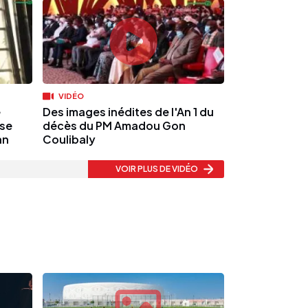
VIDÉO
e
Des images inédites de l'An 1 du
ise
décès du PM Amadou Gon
an
Coulibaly
VOIR PLUS
DE VIDÉO