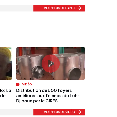
VOIR PLUS
DE SANTÉ
VIDÉO
lo: La
Distribution de 500 foyers
nde
améliorés aux femmes du Lôh-
Djiboua par le CIRES
VOIR PLUS
DE VIDÉO