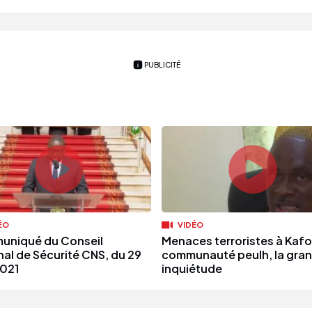
PUBLICITÉ
ÉO
VIDÉO
niqué du Conseil
Menaces terroristes à Kafo
nal de Sécurité CNS, du 29
communauté peulh, la gra
2021
inquiétude