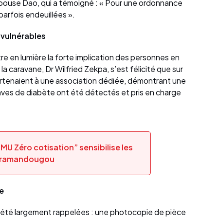
épouse Dao, qui a témoigné : « Pour une ordonnance
parfois endeuillées ».
 vulnérables
tre en lumière la forte implication des personnes en
a caravane, Dr Wilfried Zekpa, s’est félicité que sur
rtenaient à une association dédiée, démontrant une
aves de diabète ont été détectés et pris en charge
U Zéro cotisation” sensibilise les
karamandougou
e
t été largement rappelées : une photocopie de pièce