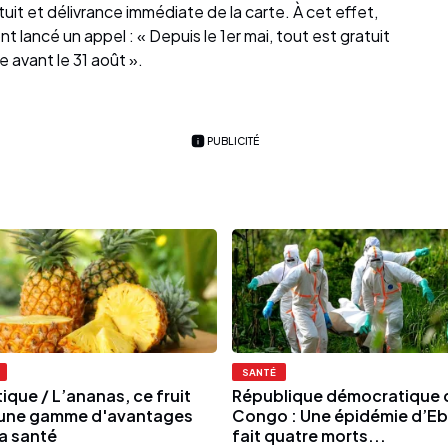
tuit et délivrance immédiate de la carte. À cet effet,
 lancé un appel : « Depuis le 1er mai, tout est gratuit
 avant le 31 août ».
PUBLICITÉ
SANTÉ
ique / L’ananas, ce fruit
République démocratique 
 une gamme d'avantages
Congo : Une épidémie d’Eb
la santé
fait quatre morts...