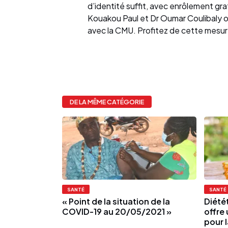
d’identité suffit, avec enrôlement gra
Kouakou Paul et Dr Oumar Coulibaly ont
avec la CMU. Profitez de cette mesure
DE LA MÊME CATÉGORIE
SANTÉ
SANTÉ
« Point de la situation de la
Diétét
COVID-19 au 20/05/2021 »
offre
pour 