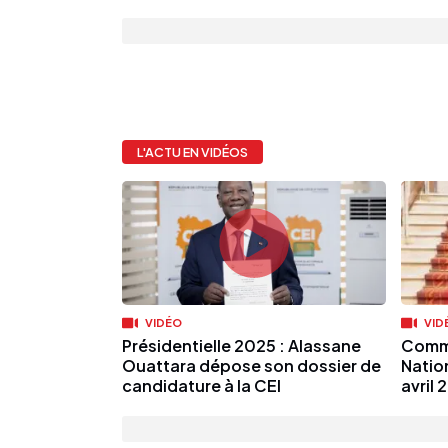
L'ACTU EN VIDÉOS
VIDÉO
VID
Présidentielle 2025 : Alassane
Commu
Ouattara dépose son dossier de
Natio
candidature à la CEI
avril 