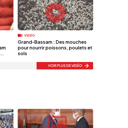
VIDÉO
Grand-Bassam : Des mouches
iam
pour nourrir poissons, poulets et
..
sols
VOIR PLUS
DE VIDÉO