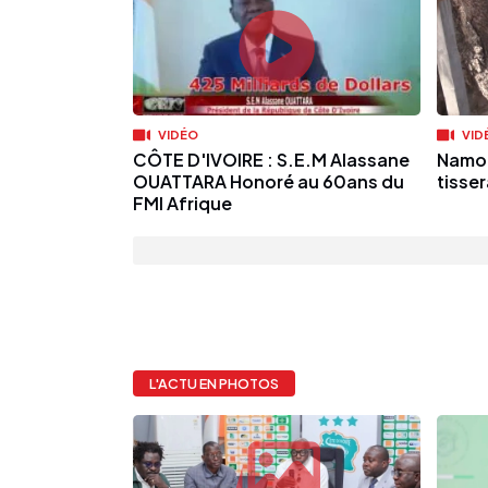
VIDÉO
VID
CÔTE D'IVOIRE : S.E.M Alassane
Namor
OUATTARA Honoré au 60ans du
tisse
FMI Afrique
L'ACTU EN PHOTOS