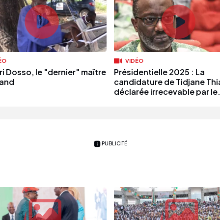
ÉO
VIDÉO
i Dosso, le "dernier" maître
Présidentielle 2025 : La
rand
candidature de Tidjane Th
déclarée irrecevable par le.
PUBLICITÉ