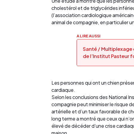
Une étude a montré que les personne
cholestérol et de triglycérides inféri
(l’association cardiologique américaine)
animal de compagnie, en particulier un 
A LIRE AUSSI
Santé / Multiplexage
de l’Institut Pasteur 
Les personnes qui ont un chien présen
cardiaque.
Selon les conclusions des National Ins
compagnie peut minimiser le risque de
artérielle et d’un taux favorable de c
long terme a montré que ceux qui n’o
élevé de décéder d’une crise cardiaque
maison.