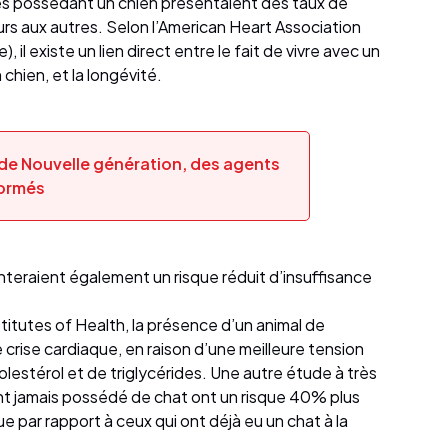
s possédant un chien présentaient des taux de
eurs aux autres. Selon l’American Heart Association
, il existe un lien direct entre le fait de vivre avec un
chien, et la longévité.
 de Nouvelle génération, des agents
formés
teraient également un risque réduit d’insuffisance
titutes of Health, la présence d’un animal de
 crise cardiaque, en raison d’une meilleure tension
holestérol et de triglycérides. Une autre étude à très
nt jamais possédé de chat ont un risque 40% plus
 par rapport à ceux qui ont déjà eu un chat à la