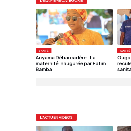
DE LA MÊME CATÉGORIE
SANTÉ
SANTÉ
Anyama Débarcadère : La
Ougan
maternité inaugurée par Fatim
recule
Bamba
sanit
L'ACTU EN VIDÉOS