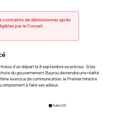
és contraints de démissionner après
ligibles par le Conseil
cé
othèse d’un départ le 8 septembre se précise. Si les
a chute du gouvernement Bayrou deviendra une réalité
 ultime exercice de communication, le Premier ministre
ou simplement à faire ses adieux.
PUBLICITÉ