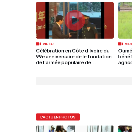
VIDÉO
VID
Célébration en Côte d'Ivoire du
Oumé 
99e anniversaire de le fondation
bénéf
de l’armée populaire de...
agric
L'ACTU EN PHOTOS