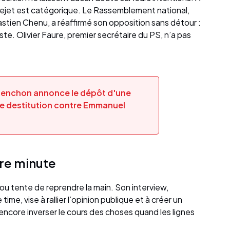
rejet est catégorique. Le Rassemblement national,
astien Chenu, a réaffirmé son opposition sans détour :
ste. Olivier Faure, premier secrétaire du PS, n’a pas
lenchon annonce le dépôt d'une
e destitution contre Emmanuel
ère minute
ou tente de reprendre la main. Son interview,
, vise à rallier l’opinion publique et à créer un
ncore inverser le cours des choses quand les lignes