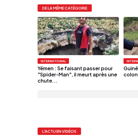
DE LA MÊME CATÉGORIE
INTERNATIONAL
INTER
Yémen : Se faisant passer pour
Guinée
"Spider-Man", il meurt après une
colon
chute...
L'ACTU EN VIDÉOS