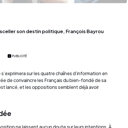
t sceller son destin politique, François Bayrou
PUBLICITÉ
 s’exprimera sur les quatre chaînes d’information en
ée de convaincre les Français du bien-fondé de sa
t lancé, et les oppositions semblent déjà avoir
odée
position ne laissent aucun doute sur leurs intentions. À