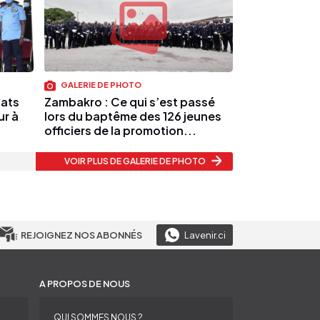
GALERIE DE PHOTO
dats
Zambakro : Ce qui s’est passé
r à
lors du baptême des 126 jeunes
officiers de la promotion...
VOIR PLUS
DE GALERIE DE PHOTO
REJOIGNEZ NOS ABONNÉS
Lavenir.ci
A PROPOS DE NOUS
QUI SOMMES NOUS ?