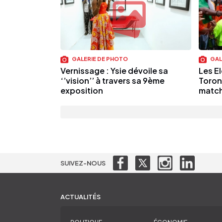
GALERIE DE PHOTO
GAL
Vernissage : Ysie dévoile sa
Les E
‘’vision’’ à travers sa 9ème
Toron
exposition
match
SUIVEZ-NOUS
ACTUALITÉS