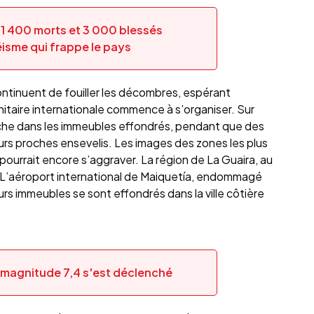
 1 400 morts et 3 000 blessés
éisme qui frappe le pays
continuent de fouiller les décombres, espérant
nitaire internationale commence à s’organiser. Sur
âche dans les immeubles effondrés, pendant que des
urs proches ensevelis. Les images des zones les plus
pourrait encore s’aggraver. La région de La Guaira, au
e. L’aéroport international de Maiquetía, endommagé
urs immeubles se sont effondrés dans la ville côtière
e magnitude 7,4 s'est déclenché