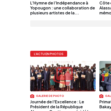
L'Hymne de l’Indépendance à
Côte d
Yopougon : une collaboration de
Alass
plusieurs artistes de la...
mémo
L'ACTU EN PHOTOS
GALERIE DE PHOTO
GAL
Journée de l'Excellence : Le
Prima
Président de la République
Bakayo