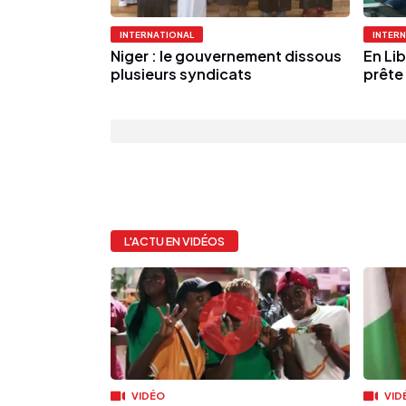
INTERNATIONAL
INTER
Niger : le gouvernement dissous
En Li
plusieurs syndicats
prête
L'ACTU EN VIDÉOS
VIDÉO
VID