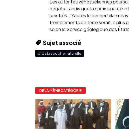
Les autorités vénézuéliennes poursui
dégâts, tandis que la communauté inte
sinistrés. D’après le dernier bilan rel
tremblements de terre serait le plus 
selon le Service géologique des État
Sujet associé
# Catastrophe naturelle
DE LA MÊME CATÉGORIE