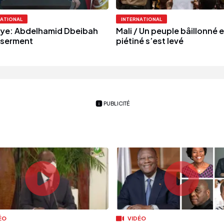
NATIONAL
INTERNATIONAL
bye: Abdelhamid Dbeibah
Mali / Un peuple bâillonné e
 serment
piétiné s’est levé
PUBLICITÉ
ÉO
VIDÉO