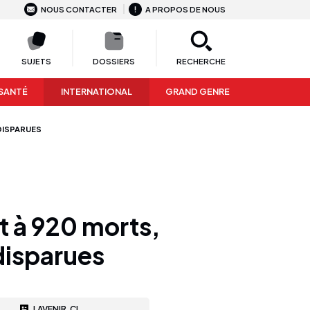
NOUS CONTACTER
A PROPOS DE NOUS
SUJETS
DOSSIERS
RECHERCHE
SANTÉ
INTERNATIONAL
GRAND GENRE
 DISPARUES
t à 920 morts,
disparues
LAVENIR.CI