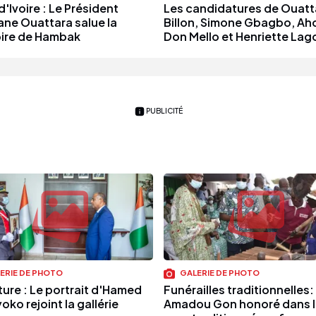
'Ivoire : Le Président
Les candidatures de Ouatt
ane Ouattara salue la
Billon, Simone Gbagbo, Ah
ire de Hambak
Don Mello et Henriette Lag
PUBLICITÉ
ERIE DE PHOTO
GALERIE DE PHOTO
ture : Le portrait d'Hamed
Funérailles traditionnelles:
ko rejoint la gallérie
Amadou Gon honoré dans l