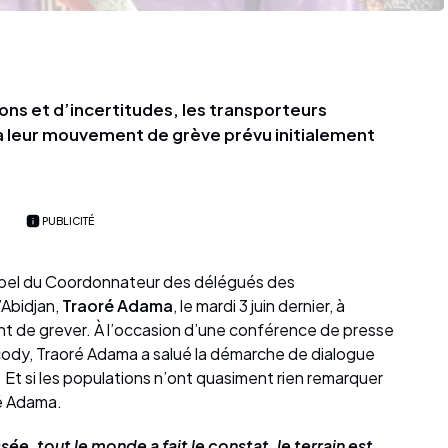
ons et d’incertitudes, les transporteurs
 à leur mouvement de grève prévu initialement
.
PUBLICITÉ
’appel du Coordonnateur des délégués des
’Abidjan,
Traoré Adama
, le mardi 3 juin dernier, à
aient de grever. À l’occasion d’une conférence de presse
ocody, Traoré Adama a salué la démarche de dialogue
Et si les populations n’ont quasiment rien remarquer
ré Adama.
sée, tout le monde a fait le constat, le terrain est