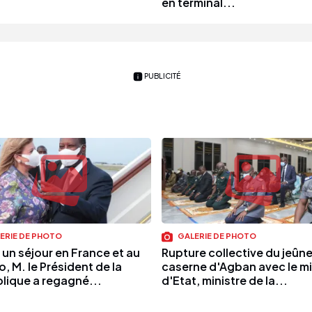
en terminal...
PUBLICITÉ
ERIE DE PHOTO
GALERIE DE PHOTO
 un séjour en France et au
Rupture collective du jeûne 
, M. le Président de la
caserne d'Agban avec le mi
lique a regagné...
d'Etat, ministre de la...