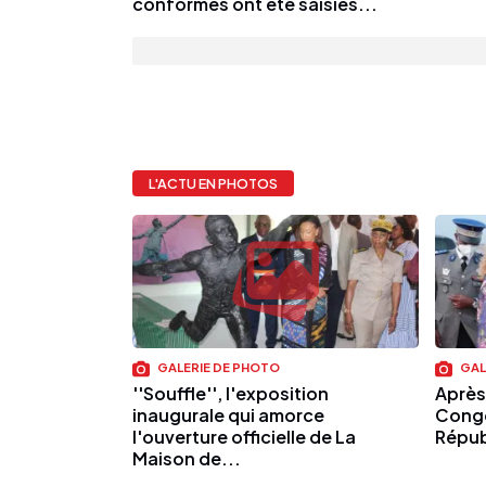
conformes ont été saisies...
L'ACTU EN PHOTOS
GALERIE DE PHOTO
GAL
''Souffle'', l'exposition
Après
inaugurale qui amorce
Congo
l'ouverture officielle de La
Répub
Maison de...