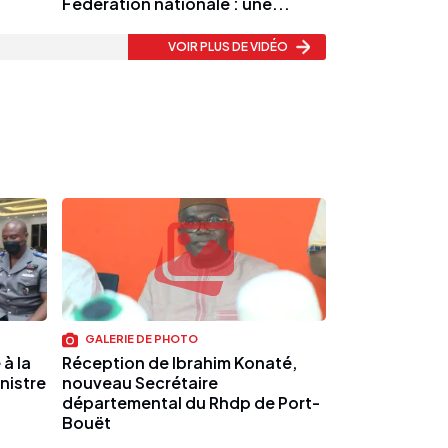
Fédération nationale : une...
VOIR PLUS
DE VIDÉO
GALERIE DE PHOTO
à la
Réception de Ibrahim Konaté,
nistre
nouveau Secrétaire
départemental du Rhdp de Port-
Bouët