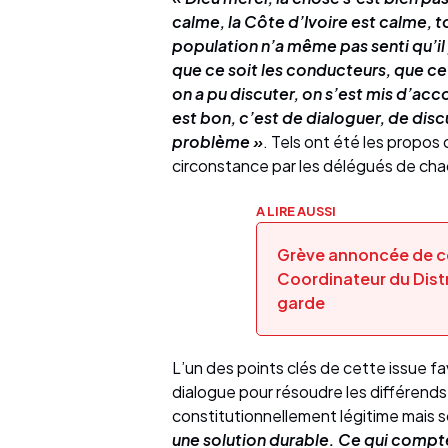
calme, la Côte d’Ivoire est calme, t
population n’a même pas senti qu’il 
que ce soit les conducteurs, que ce 
on a pu discuter, on s’est mis d’acc
est bon, c’est de dialoguer, de disc
problème »
. Tels ont été les propo
circonstance par les délégués de cha
A LIRE AUSSI
Grève annoncée de ce
Coordinateur du Distr
garde
L’un des points clés de cette issue f
dialogue pour résoudre les différends
constitutionnellement légitime mais 
une solution durable. Ce qui compte,