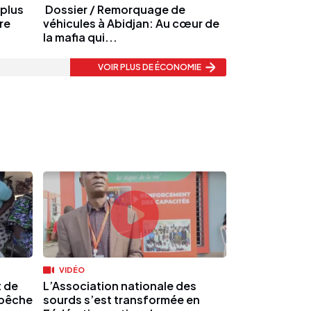
 plus
Dossier / Remorquage de
ire
véhicules à Abidjan: Au cœur de
la mafia qui...
VOIR PLUS
DE ÉCONOMIE
VIDÉO
t de
L’Association nationale des
 pêche
sourds s’est transformée en