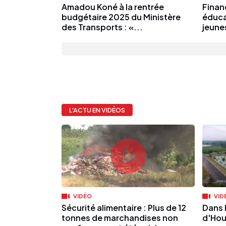
Amadou Koné à la rentrée
Finan
budgétaire 2025 du Ministère
éduca
des Transports : «...
jeunes
L'ACTU EN VIDÉOS
VIDÉO
VID
Sécurité alimentaire : Plus de 12
Dans l
tonnes de marchandises non
d'Hou