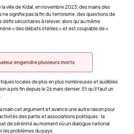
e la ville de Kidal, en novembre 2023, des mains des
s ne signifie pas la fin du terrorisme, des questions de
res défis sécuritaires à relever, alors qu’au même
mène « des débats stériles » et est coupable de «
haleur engendre plusieurs morts
litiques locales de plus en plus nombreuses et audibles
on a pris fin depuis le 26 mars dernier. Et qu’il faut un
.
 la main cet argument et avance une autre raison pour
ctivités des partis et associations politiques : la
limat de sérénité au moment où un dialogue national
r les problèmes du pays.