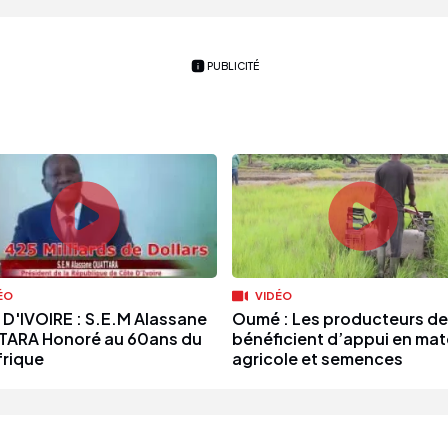
PUBLICITÉ
ÉO
VIDÉO
D'IVOIRE : S.E.M Alassane
Oumé : Les producteurs de 
ARA Honoré au 60ans du
bénéficient d’appui en maté
frique
agricole et semences