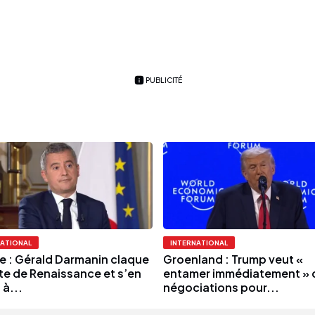
PUBLICITÉ
NATIONAL
INTERNATIONAL
e : Gérald Darmanin claque
Groenland : Trump veut «
rte de Renaissance et s’en
entamer immédiatement » 
 à...
négociations pour...