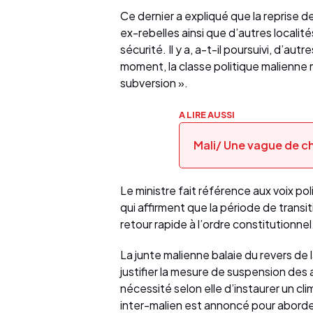
Ce dernier a expliqué que la reprise d
ex-rebelles ainsi que d’autres localité
sécurité. Il y a, a-t-il poursuivi, d’aut
moment, la classe politique malienne 
subversion ».
A LIRE AUSSI
Mali/ Une vague de c
Le ministre fait référence aux voix po
qui affirment que la période de transiti
retour rapide à l’ordre constitutionnel
La junte malienne balaie du revers de
justifier la mesure de suspension des a
nécessité selon elle d’instaurer un c
inter-malien est annoncé pour aborde