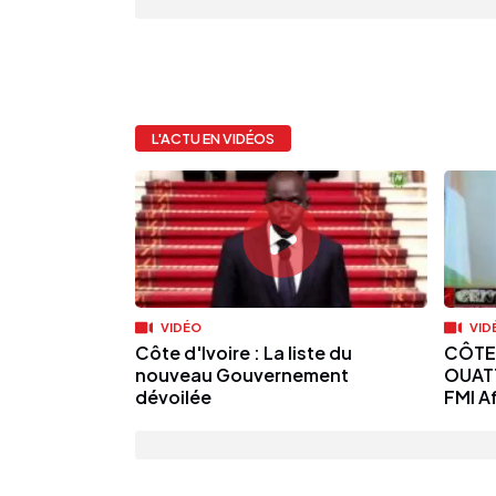
L'ACTU EN VIDÉOS
VIDÉO
VID
Côte d'Ivoire : La liste du
CÔTE 
nouveau Gouvernement
OUATT
dévoilée
FMI A