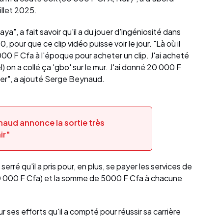
illet 2025.
ya", a fait savoir qu'il a du jouer d'ingéniosité dans
 pour que ce clip vidéo puisse voir le jour. "Là où il
0 F Cfa à l'époque pour acheter un clip. J'ai acheté
) on a collé ça 'gbo' sur le mur. J'ai donné 20 000 F
mer", a ajouté Serge Beynaud.
aud annonce la sortie très
ir"
erré qu'il a pris pour, en plus, se payer les services de
0 000 F Cfa) et la somme de 5000 F Cfa à chacune
ur ses efforts qu'il a compté pour réussir sa carrière