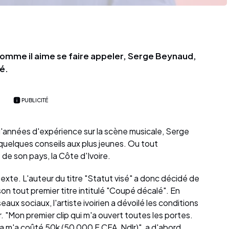
omme il aime se faire appeler, Serge Beynaud,
é.
PUBLICITÉ
'années d'expérience sur la scène musicale, Serge
uelques conseils aux plus jeunes. Ou tout
de son pays, la Côte d'Ivoire.
prétexte. L'auteur du titre "Statut visé" a donc décidé de
e son tout premier titre intitulé "Coupé décalé". En
eaux sociaux, l'artiste ivoirien a dévoilé les conditions
ur. "Mon premier clip qui m'a ouvert toutes les portes.
a m'a coûté 50k (50 000 F CFA, Ndlr)", a d'abord