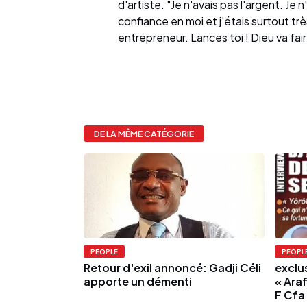
d'artiste. "Je n'avais pas l'argent. Je 
confiance en moi et j'étais surtout tr
entrepreneur. Lances toi ! Dieu va faire
DE LA MÊME CATÉGORIE
PEOPLE
PEOPL
Retour d'exil annoncé: Gadji Céli
exclus
apporte un démenti
« Araf
F Cfa