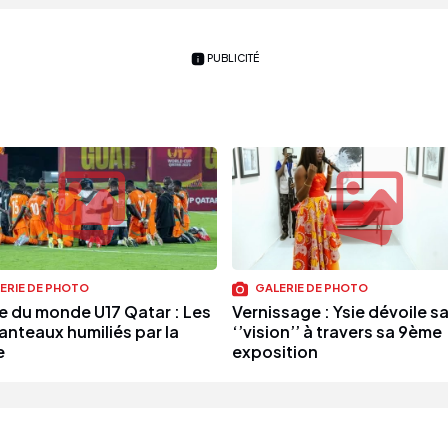
PUBLICITÉ
ERIE DE PHOTO
GALERIE DE PHOTO
 du monde U17 Qatar : Les
Vernissage : Ysie dévoile s
anteaux humiliés par la
‘’vision’’ à travers sa 9ème
e
exposition