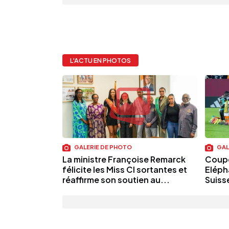
L'ACTU EN PHOTOS
GALERIE DE PHOTO
GAL
La ministre Françoise Remarck
Coupe
félicite les Miss CI sortantes et
Eléph
réaffirme son soutien au...
Suiss