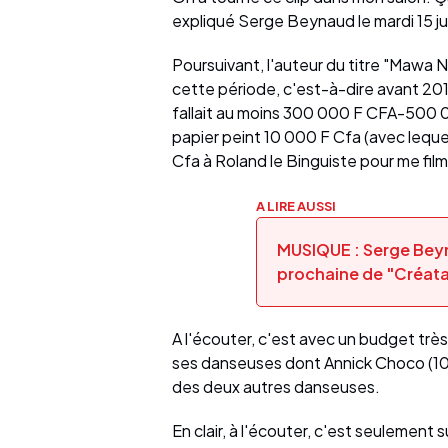
expliqué Serge Beynaud le mardi 15 ju
Poursuivant, l'auteur du titre "Mawa Na
cette période, c'est-à-dire avant 2010,
fallait au moins 300 000 F CFA-500 00
papier peint 10 000 F Cfa (avec lequel
Cfa à Roland le Binguiste pour me fil
A LIRE AUSSI
MUSIQUE : Serge Beyn
prochaine de "Créata
A l'écouter, c'est avec un budget très s
ses danseuses dont Annick Choco (1
des deux autres danseuses.
En clair, à l'écouter, c'est seulement s