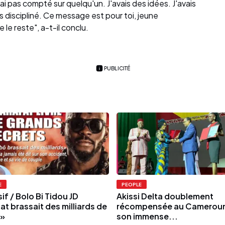
n'ai pas compté sur quelqu'un. J'avais des idées. J'avais
ès discipliné. Ce message est pour toi, jeune
 le reste", a-t-il conclu.
PUBLICITÉ
E
PEOPLE
if / Bolo Bi Tidou JD
Akissi Delta doublement
at brassait des milliards de
récompensée au Cameroun
 »
son immense...