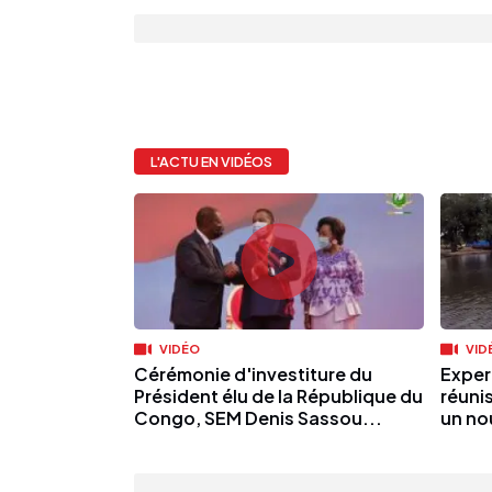
L'ACTU EN VIDÉOS
VIDÉO
VID
Cérémonie d'investiture du
Exper
Président élu de la République du
réuni
Congo, SEM Denis Sassou...
un no