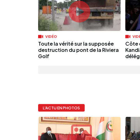
VIDÉO
VID
Toute la vérité sur la supposée
Côte d
destruction du pont de la Riviera
Kandi
Golf
déléga
L'ACTU EN PHOTOS