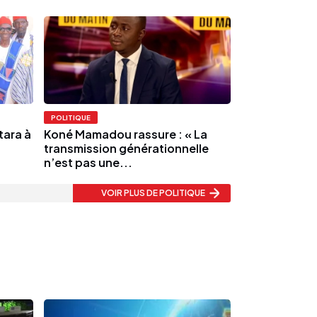
POLITIQUE
ara à
Koné Mamadou rassure : « La
transmission générationnelle
n’est pas une...
VOIR PLUS
DE POLITIQUE