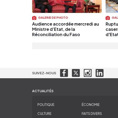
GALERIE DE PHOTO
GAL
Audience accordée mercredi au
Ruptur
Ministre d’Etat, de la
caser
Réconciliation du Faso
d'Etat
SUIVEZ-NOUS
ACTUALITÉS
POLITIQUE
ÉCONOMIE
CULTURE
FAITS DIVERS