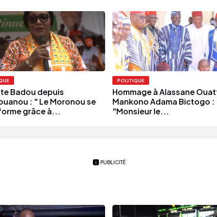
IQUE
POLITIQUE
tte Badou depuis
Hommage à Alassane Ouatt
uanou : " Le Moronou se
Mankono Adama Bictogo :
forme grâce à...
"Monsieur le...
PUBLICITÉ