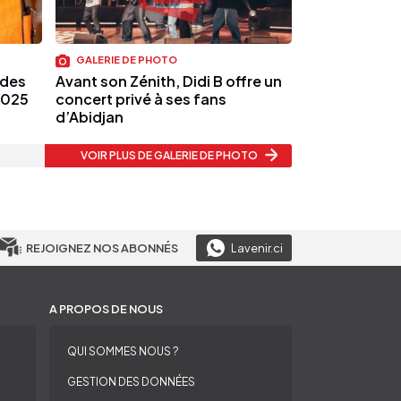
GALERIE DE PHOTO
 des
Avant son Zénith, Didi B offre un
2025
concert privé à ses fans
d’Abidjan
VOIR PLUS
DE GALERIE DE PHOTO
REJOIGNEZ NOS ABONNÉS
Lavenir.ci
A PROPOS DE NOUS
QUI SOMMES NOUS ?
GESTION DES DONNÉES