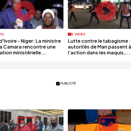
ÉO
VIDÉO
'Ivoire - Niger: La ministre
Lutte contre le tabagisme :
a Camara rencontre une
autorités de Man passent 
tion ministérielle...
l’action dans les maquis,...
PUBLICITÉ