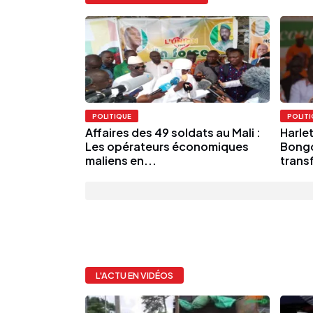
POLITIQUE
POLIT
Affaires des 49 soldats au Mali :
Harle
Les opérateurs économiques
Bongo
maliens en...
trans
L'ACTU EN VIDÉOS