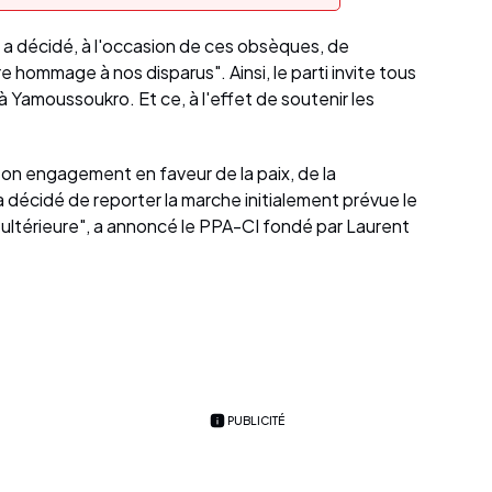
 a décidé, à l'occasion de ces obsèques, de
re hommage à nos disparus". Ainsi, le parti invite tous
 à Yamoussoukro. Et ce, à l'effet de soutenir les
son engagement en faveur de la paix, de la
a décidé de reporter la marche initialement prévue le
ltérieure", a annoncé le PPA-CI fondé par Laurent
PUBLICITÉ