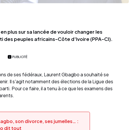
n plus sur sa lancée de vouloir changer les
rti des peuples africains-Côte d'Ivoire (PPA-CI).
PUBLICITÉ
tions de ses fédéraux, Laurent Gbagbo a souhaité se
 venir. Il s'agit notamment des élections de la Ligue des
rti. Pour ce faire, il a tenu à ce que les examens des
arents.
agbo, son divorce, ses jumelles… :
 dit tout