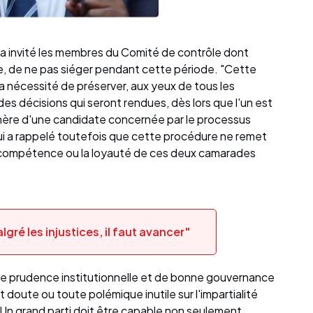
en a invité les membres du Comité de contrôle dont
, de ne pas siéger pendant cette période. "Cette
 nécessité de préserver, aux yeux de tous les
té des décisions qui seront rendues, dès lors que l'un est
a mère d'une candidate concernée par le processus
 Qui a rappelé toutefois que cette procédure ne remet
 la compétence ou la loyauté de ces deux camarades
ré les injustices, il faut avancer"
 de prudence institutionnelle et de bonne gouvernance
t doute ou toute polémique inutile sur l'impartialité
 Un grand parti doit être capable non seulement