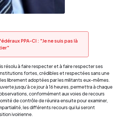
déraux PPA-CI : "Je ne suis pas là
tier"
is résolu à faire respecter et à faire respecter ses
institutions fortes, crédibles et respectées sans une
gles librement adoptées par les militants eux-mêmes.
uverte jusqu'à ce jour à 16 heures, permettra à chaque
s observations, conformément aux voies de recours
omité de contrôle de réunira ensuite pour examiner,
rtialité, les différents recours qui lui seront
sition ivoirienne.