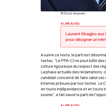
© Droits réservés
A LIRE AUSSI
Laurent Gbagbo aux fé
pour désigner un héri
A suivre ce texte, le parti est désorma
textes. "Le PPA-CI ne peut bâtir des 
culture rigoureuse du respect des rè
La phase actuelle des réclamations, o
candidat concerné de faire valoir se
internes prévues par nos textes. Le C
en toute indépendance et en toute impa
soumis", a fait savoir le parti de l'oppo
A LIRE AUSSI