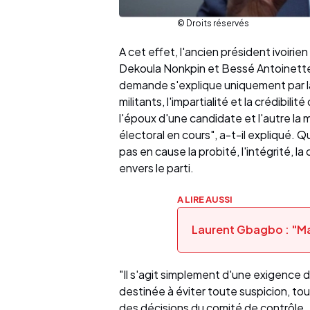
© Droits réservés
A cet effet, l'ancien président ivoiri
Dekoula Nonkpin et Bessé Antoinette
demande s'explique uniquement par la
militants, l'impartialité et la crédibili
l'époux d'une candidate et l'autre l
électoral en cours", a-t-il expliqué.
pas en cause la probité, l'intégrité,
envers le parti.
A LIRE AUSSI
Laurent Gbagbo : "Malg
"Il s'agit simplement d'une exigence
destinée à éviter toute suspicion, tou
des décisions du comité de contrôle.