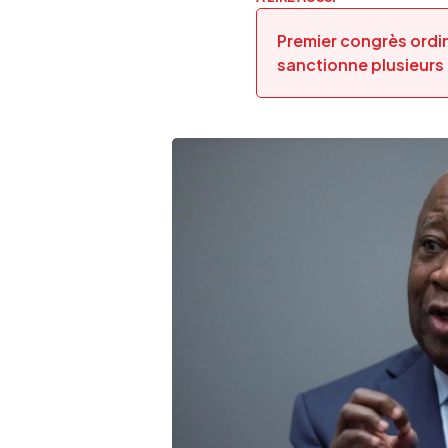
Premier congrès ordi
sanctionne plusieurs 